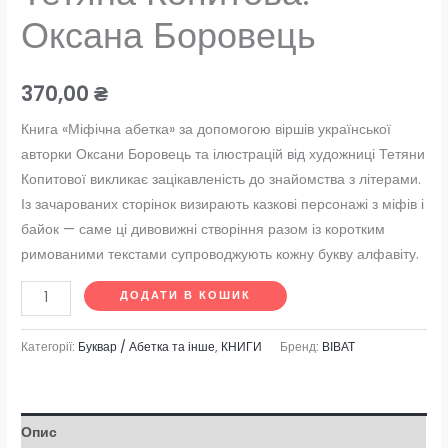
Оксана Боровець
370,00
₴
Книга «Міфічна абетка» за допомогою віршів української
авторки Оксани Боровець та ілюстрацій від художниці Тетяни
Копитової викликає зацікавленість до знайомства з літерами.
Із зачарованих сторінок визирають казкові персонажі з міфів і
байок — саме ці дивовижні створіння разом із коротким
римованими текстами супроводжують кожну букву алфавіту.
ДОДАТИ В КОШИК
Категорії:
Буквар / Абетка та інше
,
КНИГИ
Бренд:
ВІВАТ
Опис