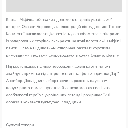
Відгуки (0)
Книга «Міфічна абетка» за допомогою віршів української
авторки Оксани Боровець та ілюстрацій від художниці Тетяни
Копитової викликає зацікавленість до знайомства з літерами.
Із зачарованих сторінок визирають казкові персонажі з міфів і
байок — саме ці дивовижні створіння разом із коротким
римованими текстами супроводжують кожну букву алфавіту.
Під малюнками, на яких зображені чарівні істоти, читачі
знайдуть примітки від антропологині та фольклористки Дар’ї
Анцибор. Дослідниця, зберігаючи виразність науково-
популярного стилю, простою й легкою мовою висвітлює
особливості героїв з українських легенд і розкриває їхні
образи в контексті культурної спадщини.
Супутні товари