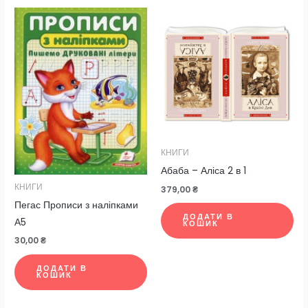
КНИГИ
Абаба – Аліса 2 в 1
КНИГИ
379,00
₴
Пегас Прописи з наліпками
ДОДАТИ В
А5
КОШИК
30,00
₴
ДОДАТИ В
КОШИК