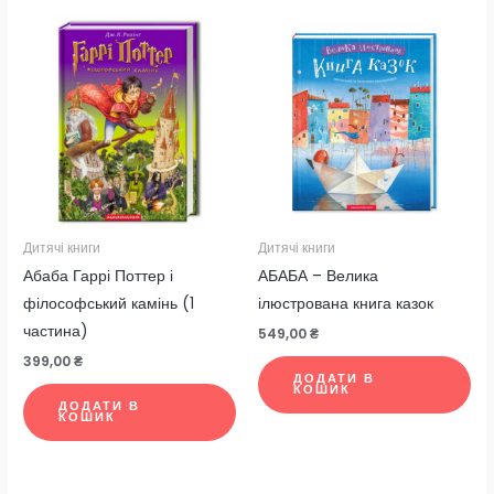
Дитячі книги
Дитячі книги
Абаба Гаррі Поттер і
АБАБА – Велика
філософський камінь (1
ілюстрована книга казок
частина)
549,00
₴
399,00
₴
ДОДАТИ В
КОШИК
ДОДАТИ В
КОШИК