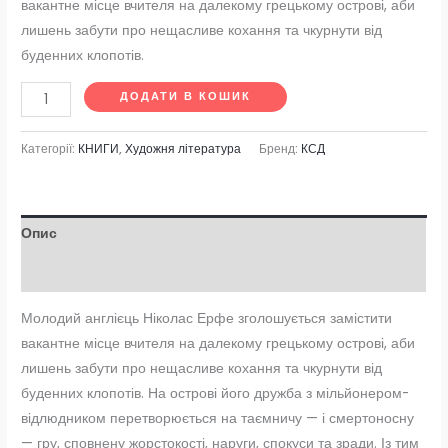
вакантне місце вчителя на далекому грецькому острові, аби
лишень забути про нещасливе кохання та чкурнути від
буденних клопотів.
ДОДАТИ В КОШИК
Категорії:
КНИГИ
,
Художня література
Бренд:
КСД
Опис
Відгуки (0)
Молодий англієць Ніколас Ерфе зголошується замістити
вакантне місце вчителя на далекому грецькому острові, аби
лишень забути про нещасливе кохання та чкурнути від
буденних клопотів. На острові його дружба з мільйонером-
відлюдником перетворюється на таємничу — і смертоносну
— гру, сповнену жорстокості, наруги, спокуси та зради. Із тим