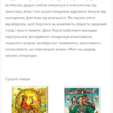
як Ніколас дедалі глибше втягується в психологічну гру
трикстера, йому стає щораз складніше відрізнити минуле від
сьогодення, фантазію від реальності. Він мусить стати
відчайдухом, щоб боротися за можливість зберегти здоровий
глузд і просто вижити. Джон Фаулз майстерно викладає
скрупульозне дослідження складнощів влаштування
людського розуму: калейдоскоп тривожного, захопливого і
спокусливого, що перетворює роман «Маг» на шедевр
світової літератури.
Супутні товари