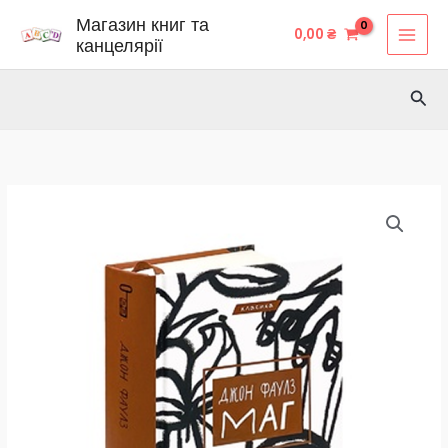
Перейти
Магазин книг та
0,00
₴
до
канцелярії
вмісту
Пош
КСД
-
Маг
кількість