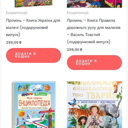
Енциклопедії
Енциклопедії
Промінь – Книга Україна для
Промінь – Книга Правила
малечі (подарунковий
дорожньго руху для малюків
випуск)
– Василь Товстий
(подарунковий випуск)
299,00
₴
299,00
₴
ДОДАТИ В
КОШИК
ДОДАТИ В
КОШИК