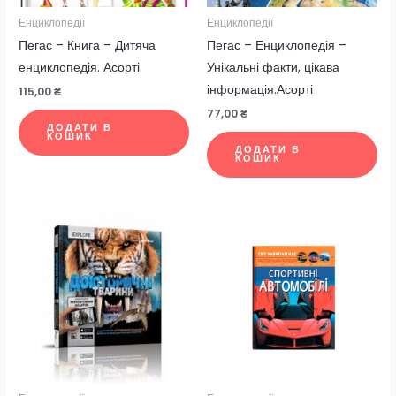
Енциклопедії
Енциклопедії
Пегас – Книга – Дитяча
Пегас – Енциклопедія –
енциклопедія. Асорті
Унікальні факти, цікава
інформація.Асорті
115,00
₴
77,00
₴
ДОДАТИ В
КОШИК
ДОДАТИ В
КОШИК