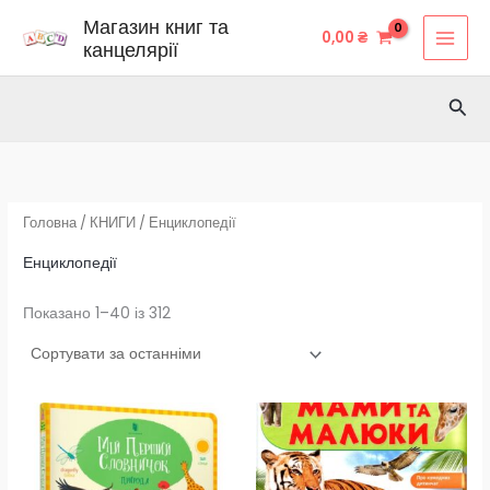
Сортовано
Перейти
за
Магазин книг та
останнім
0,00
₴
до
канцелярії
вмісту
Пош
Головна
/
КНИГИ
/ Енциклопедії
Енциклопедії
Показано 1–40 із 312