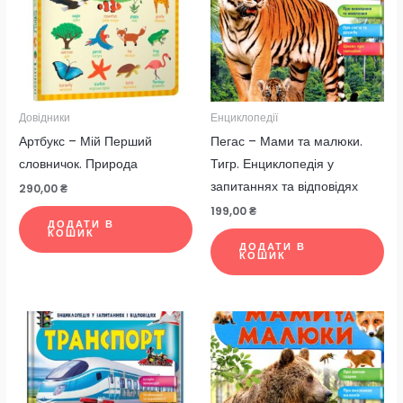
Довідники
Енциклопедії
Артбукс – Мій Перший
Пегас – Мами та малюки.
словничок. Природа
Тигр. Енциклопедія у
запитаннях та відповідях
290,00
₴
199,00
₴
ДОДАТИ В
КОШИК
ДОДАТИ В
КОШИК