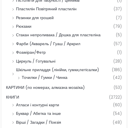
Пістолети для творчості / цінників
(1)
Пластилін Повітряний пластилін
(37)
Резинки для грошей
(7)
Рюкзаки
(79)
Стакан непроливака / Дошка для пластеліна
(5)
Фарби (Акварель / Гуаш / Аркрил
(57)
Фоаміран/Фетр
(1)
Циркуль / Готувальні
(28)
Шкільне приладдя (лінійки, гумки,петісалки)
(186)
Точилки / Гумки / Чинка
(42)
КАРТИНИ (по номерах, алмазна мозаїка)
(53)
КНИГИ
(2722)
Атласи і контурні карти
(60)
Буквар / Абетка та інше
(54)
Вірші / Загадки / Поезія
(48)