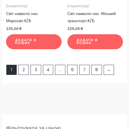
Енциклопедії
Енциклопедії
Світ навколо нас.
Світ навколо нас. Міський
Мікросвіт.К/Б
транспорт.К/Б
225,00
₴
225,00
₴
ДОДАТИ В
ДОДАТИ В
КОШИК
КОШИК
1
2
3
4
…
6
7
8
→
Фільтрувати за ціною