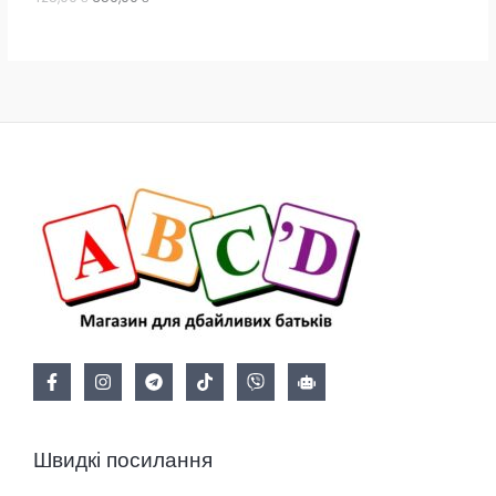
₴
.
О
Ю
Швидкі посилання