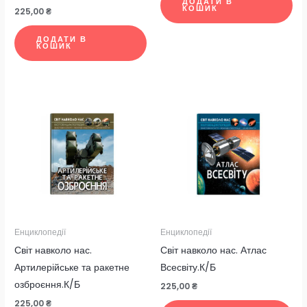
ДОДАТИ В
КОШИК
225,00
₴
ДОДАТИ В
КОШИК
Енциклопедії
Енциклопедії
Світ навколо нас.
Світ навколо нас. Атлас
Артилерійське та ракетне
Всесвіту.К/Б
озброєння.К/Б
225,00
₴
225,00
₴