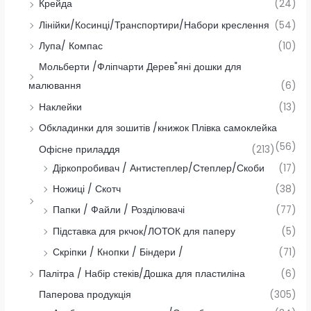
Крейда
(24)
Лінійки/Косинці/Транспортири/Набори креслення
(54)
Лупа/ Компас
(10)
Мольберти /Фліпчарти Дерев"яні дошки для
малювання
(6)
Наклейки
(13)
Обкладинки для зошитів /книжок Плівка самоклейка
(56)
Офісне приладдя
(213)
Діркопробивач / Антистеплер/Степлер/Скоби
(17)
Ножиці / Скотч
(38)
Папки / Файли / Розділювачі
(77)
Підставка для ркчок/ЛОТОК для паперу
(5)
Скріпки / Кнопки / Біндери /
(71)
Палітра / Набір стеків/Дошка для пластиліна
(6)
Паперова продукція
(305)