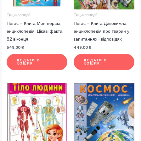
Енциклопедії
Енциклопедії
Пегас – Книга Моя перша
Пегас – Книга Дивовижна
енциклопедія. Цікаві факти.
енциклопедія про тварин у
82 віконця
запитаннях і відповідях
549,00
₴
449,00
₴
ДОДАТИ В
ДОДАТИ В
КОШИК
КОШИК