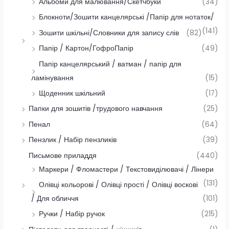
Альбоми для малювання/Скетчбуки
(34)
Блокноти/Зошити канцелярські /Папір для нотаток/
(141)
Зошити шкільні/Словники для запису слів
(82)
Папір / Картон/ГофроПапір
(49)
Папір канцелярський / ватман / папір для
ламінування
(15)
Щоденник шкільний
(17)
Папки для зошитів /трудового навчання
(25)
Пенал
(64)
Пензлик / Набір пензликів
(39)
Письмове приладдя
(440)
Маркери / Фломастери / Текстовиділювачі / Лінери
(131)
Олівці кольорові / Олівці прості / Олівці воскові
/ Для обличчя
(101)
Ручки / Набір ручок
(215)