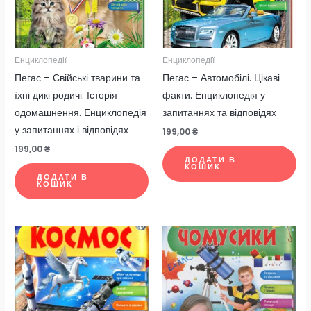
Енциклопедії
Енциклопедії
Пегас – Свійські тварини та
Пегас – Автомобілі. Цікаві
їхні дикі родичі. Історія
факти. Енциклопедія у
одомашнення. Енциклопедія
запитаннях та відповідях
у запитаннях і відповідях
199,00
₴
199,00
₴
ДОДАТИ В
КОШИК
ДОДАТИ В
КОШИК