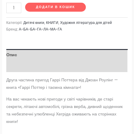
ДОДАТИ В КОШИК
Категорії:
Дитячі книги
,
КНИГИ
,
Художня література для дітей
Бренд:
А-БА-БА-ГА-ЛА-МА-ГА
Опис
Відгуки (0)
Друга частина пригод Гаррі Поттера від Джоан Роулінг —
книга «Гаррі Поттер і таємна кімната»!
На вас чекають нові пригоди у світі чарівників, де старі
секрети, літаючі автомобілі, грізна верба, дивний щоденник
та небезпечні улюбленці Хегріда оживають на сторінках
книги!