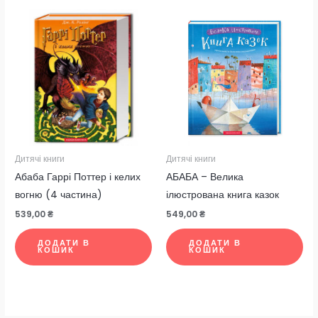
Дитячі книги
Дитячі книги
Абаба Гаррі Поттер і келих
АБАБА – Велика
вогню (4 частина)
ілюстрована книга казок
539,00
₴
549,00
₴
ДОДАТИ В
ДОДАТИ В
КОШИК
КОШИК