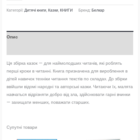
Категорії:
Дитячі книги
,
Казки
,
КНИГИ
Бренд:
Белкар
Опис
Відгуки (0)
Ця збірка казок — для наймолодших читачів, які роблять
перші кроки в читанні. Книга призначена для вироблення в
дітей навичок техніки читання текстів по складах. До збірки
ввійшли відомі народні та авторські казки. Читаючи їх, малята
навчаться відрізняти добро від зла, здійснювати гарні вчинки
— захищати менших, поважати старших.
Супутні товари