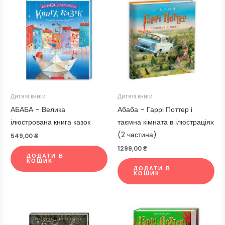
Дитячі книги
Дитячі книги
АБАБА – Велика
Абаба – Гаррі Поттер і
ілюстрована книга казок
таємна кімната в ілюстраціях
(2 частина)
549,00
₴
1299,00
₴
ДОДАТИ В
КОШИК
ДОДАТИ В
КОШИК