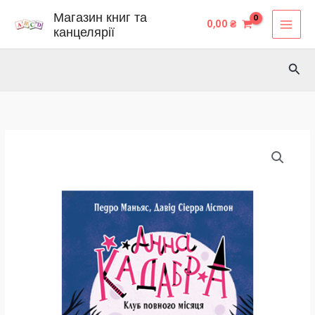
Перейти
Магазин книг та
0,00
₴
до
канцелярії
вмісту
Пош
Віват
-
Клуб
повного
місяця.
Анна
Кадабра.
Педро
Маньяс
кількість