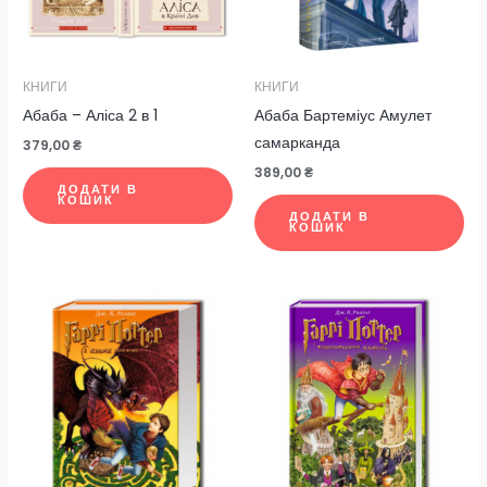
КНИГИ
КНИГИ
Абаба – Аліса 2 в 1
Абаба Бартеміус Амулет
самарканда
379,00
₴
389,00
₴
ДОДАТИ В
КОШИК
ДОДАТИ В
КОШИК